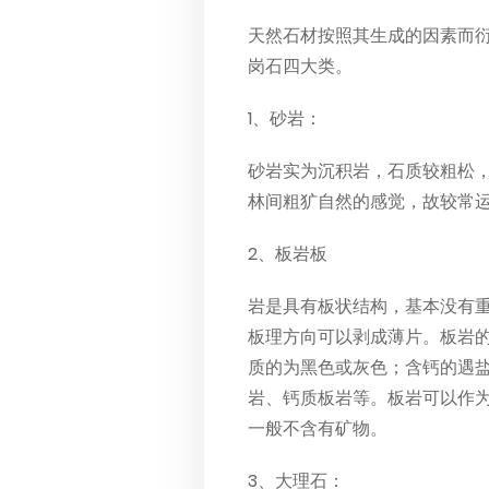
天然石材按照其生成的因素而
岗石四大类。
1、砂岩：
砂岩实为沉积岩，石质较粗松
林间粗犷自然的感觉，故较常
2、板岩板
岩是具有板状结构，基本没有
板理方向可以剥成薄片。板岩的
质的为黑色或灰色；含钙的遇
岩、钙质板岩等。板岩可以作
一般不含有矿物。
3、大理石：