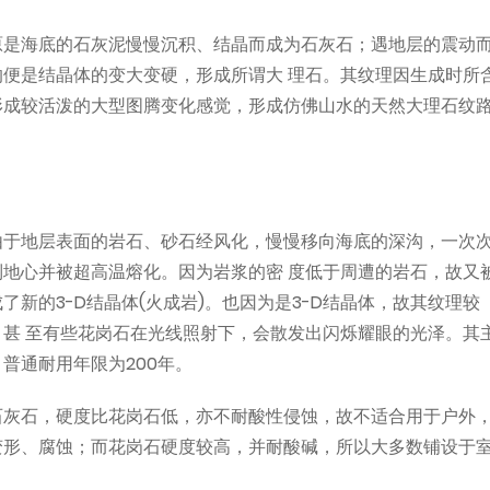
原是海底的石灰泥慢慢沉积、结晶而成为石灰石；遇地层的震动
便是结晶体的变大变硬，形成所谓大 理石。其纹理因生成时所
形成较活泼的大型图腾变化感觉，形成仿佛山水的天然大理石纹
由于地层表面的岩石、砂石经风化，慢慢移向海底的深沟，一次
地心并被超高温熔化。因为岩浆的密 度低于周遭的岩石，故又
新的3-D结晶体(火成岩)。也因为是3-D结晶体，故其纹理较
甚 至有些花岗石在光线照射下，会散发出闪烁耀眼的光泽。其
普通耐用年限为200年。
石灰石，硬度比花岗石低，亦不耐酸性侵蚀，故不适合用于户外
变形、腐蚀；而花岗石硬度较高，并耐酸碱，所以大多数铺设于