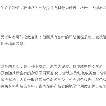
衍生众多种类，较通常的分类是将石材分为砂岩、板岩、大理石
，受潮时有可能松散变形；但因具有独特的凹陷粗糙质感，较接
运用于墙面装修。
重结晶的岩石，是一种变质岩，原岩为泥质、粉质或中性凝灰岩
颜色随其所含有的杂质不同而变 化，含铁的为红色或黄色；含
盐酸会起泡，因此一般以其颜色命名分类，如会绿色板岩、黑色
为建筑材料和装饰材料，古代在盛产板岩的地区常用做瓦片。板