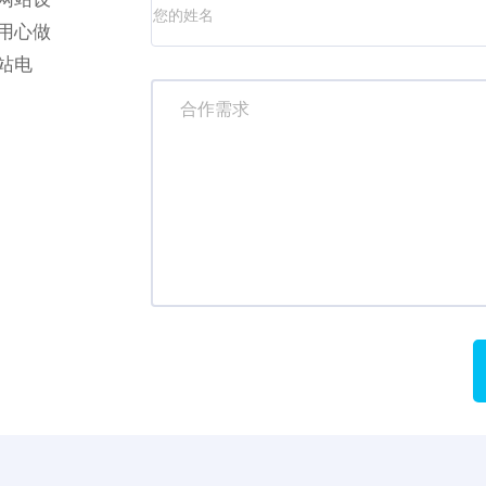
用心做
站电